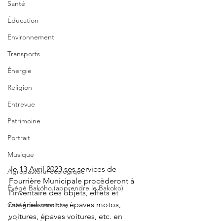
Santé
Éducation
Environnement
Transports
Énergie
Religion
Entrevue
Patrimoine
Portrait
Musique
 le 13 Avril 2023 ses services de 
Agropastoral écologique
Fourrière Municipale procèderont à 
Éyégé Bakóho (apprendre le Bakoko)
l'inventaire des objets, effets et 
matériels motos, épaves motos, 
Catégorie sans titre
voitures, épaves voitures, etc. en 