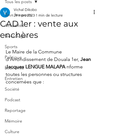
Tous les posts
Vichal Dikobo
Tous les posts
29 mars 2023
1 min de lecture
CAD 1er : vente aux
Actualités
enchères
Nécrologie
Sports
Le Maire de la Commune 
Politique
d'Arrondissement de Douala 1er, 
Jean 
Jacques LENGUE MALAPA
 nforme 
Économie
toutes les personnes ou structures 
Entretien
concernées que :
Société
Podcast
Reportage
Mémoire
Culture