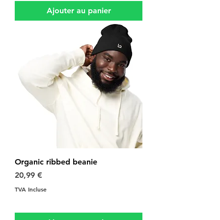
Ajouter au panier
Organic ribbed beanie
Prix
20,99 €
TVA Incluse