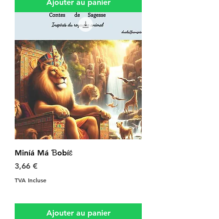
Ajouter au panier
Miníá Má Ɓobíɛ́
Prix
3,66 €
TVA Incluse
Ajouter au panier