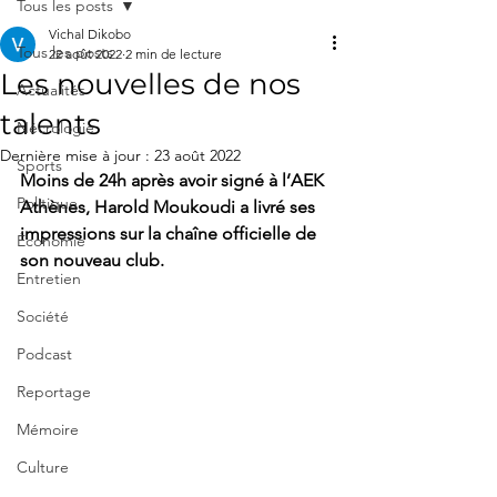
Tous les posts
Vichal Dikobo
Tous les posts
22 août 2022
2 min de lecture
Les nouvelles de nos
Actualités
talents
Nécrologie
Dernière mise à jour :
23 août 2022
Sports
Moins de 24h après avoir signé à l’AEK 
Politique
Athènes, Harold Moukoudi a livré ses 
impressions sur la chaîne officielle de 
Économie
son nouveau club.
Entretien
Société
Podcast
Reportage
Mémoire
Culture