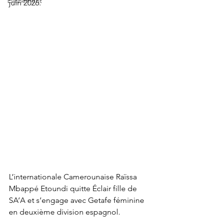
Événement
juin 2026.
L’internationale Camerounaise Raïssa 
Mbappé Etoundi quitte Éclair fille de 
SA’A et s’engage avec Getafe féminine 
en deuxième division espagnol.