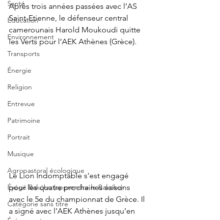
Santé
Après trois années passées avec l’AS 
Saint-Etienne, le défenseur central 
Éducation
camerounais Harold Moukoudi quitte 
Environnement
les Verts pour l’AEK Athènes (Grèce).
Transports
Énergie
Religion
Entrevue
Patrimoine
Portrait
Musique
Agropastoral écologique
Le Lion Indomptable s’est engagé 
pour les quatre prochaines saisons 
Éyégé Bakóho (apprendre le Bakoko)
avec le 5e du championnat de Grèce. Il 
Catégorie sans titre
a signé avec l’AEK Athènes jusqu’en 