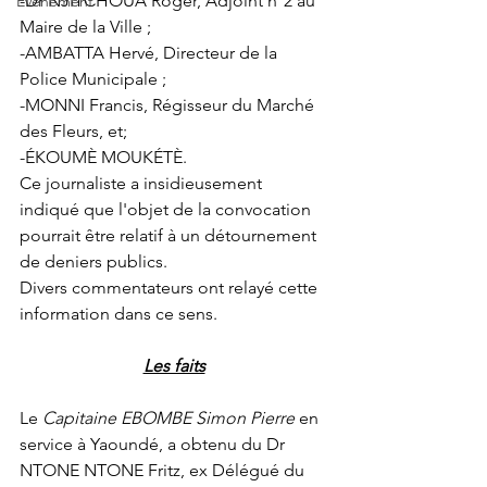
-Dr NJITCHOUA Roger, Adjoint n°2 au 
Événement
Maire de la Ville ;
-AMBATTA Hervé, Directeur de la 
Police Municipale ;
-MONNI Francis, Régisseur du Marché 
des Fleurs, et;
-ÉKOUMÈ MOUKÉTÈ.
Ce journaliste a insidieusement 
indiqué que l'objet de la convocation 
pourrait être relatif à un détournement 
de deniers publics.
Divers commentateurs ont relayé cette 
information dans ce sens.
Les faits
Le 
Capitaine EBOMBE Simon Pierre
 en 
service à Yaoundé, a obtenu du Dr 
NTONE NTONE Fritz, ex Délégué du 