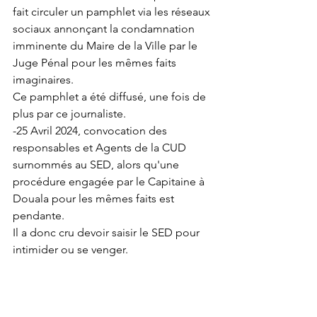
fait circuler un pamphlet via les réseaux 
sociaux annonçant la condamnation 
imminente du Maire de la Ville par le 
Juge Pénal pour les mêmes faits 
imaginaires.
Ce pamphlet a été diffusé, une fois de 
plus par ce journaliste.
-25 Avril 2024, convocation des 
responsables et Agents de la CUD 
surnommés au SED, alors qu'une 
procédure engagée par le Capitaine à 
Douala pour les mêmes faits est 
pendante.
Il a donc cru devoir saisir le SED pour 
intimider ou se venger.
En substance, il sera donc reproché :
- à l'adjoint au Maire d'avoir signé une 
sommation aux fins de faire respecter 