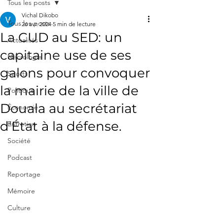
Tous les posts
Vichal Dikobo
Tous les posts
26 avr. 2024
5 min de lecture
La CUD au SED: un
Actualités
capitaine use de ses
Nécrologie
galons pour convoquer
Sports
la mairie de la ville de
Politique
Douala au secrétariat
Économie
d'État à la défense.
Entretien
Société
Podcast
Reportage
Mémoire
Culture