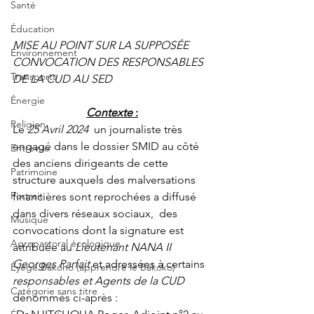
Santé
Éducation
MISE AU POINT SUR LA SUPPOSÉE 
Environnement
CONVOCATION DES RESPONSABLES 
Transports
DE LA CUD AU SED
Énergie
Contexte
 :
Religion
Le 
25 Avril 2024
  un journaliste très 
engagé dans le dossier SMID au côté 
Entrevue
des anciens dirigeants de cette 
Patrimoine
structure auxquels des malversations 
Portrait
financières sont reprochées a diffusé 
dans divers réseaux sociaux,  des 
Musique
convocations dont la signature est 
Agropastoral écologique
attribuée au 
Lieutenant NANA II 
Georges Parfait
 et adressées à certains 
Éyégé Bakóho (apprendre le Bakoko)
responsables et Agents de la CUD
Catégorie sans titre
dénommés ci-après :