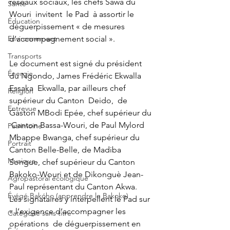
réseaux sociaux, les chefs Sawa du 
Santé
Wouri  invitent  le Pad  à assortir le 
Éducation
déguerpissement « de mesures 
Environnement
d’accompagnement social ».
Transports
Le document est signé du président 
Énergie
du Ngondo, James Frédéric Ekwalla 
Essaka  Ekwalla, par ailleurs chef 
Religion
supérieur du Canton  Deido,  de 
Entrevue
Gaston MBodi Epée, chef supérieur du 
 Canton Bassa-Wouri, de Paul Mylord 
Patrimoine
Mbappe Bwanga, chef supérieur du 
Portrait
Canton Belle-Belle, de Madiba 
Musique
Songue, chef supérieur du Canton 
Bakoko-Wouri et de Dikonguè Jean-
Agropastoral écologique
Paul représentant du Canton Akwa.  
Éyégé Bakóho (apprendre le Bakoko)
Les signataires y interpellent le Pad sur 
« l’exigence d’accompagner les 
Catégorie sans titre
opérations  de déguerpissement en 