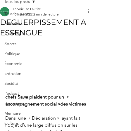
Tous les posts
La Voix De La Cité
Tous les posts
13 mars 2022
2 min de lecture
DEGUERPISSEMENT A
Actualités
ESSENGUE
Nécrologie
Sports
Politique
Économie
Entretien
Société
Podcast
chefs Sawa plaident pour un  « 
Reportage
accompagnement social »des victimes
Mémoire
Dans  une  « Déclaration »  ayant fait 
Culture
l’objet d’une large diffusion sur les 