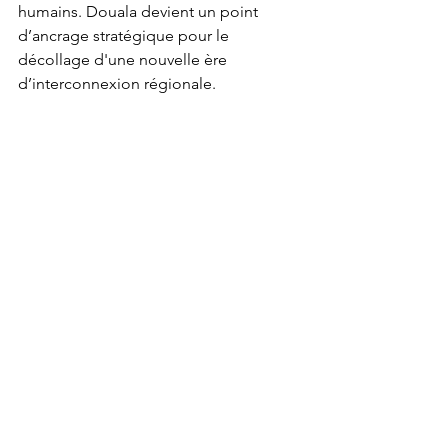
humains. Douala devient un point 
d’ancrage stratégique pour le 
décollage d'une nouvelle ère 
d’interconnexion régionale.
ROYAL AIRWAYS : le ciel comme 
horizon
En s’installant à Douala, ROYAL 
AIRWAYS ambitionne de s’imposer 
comme un acteur majeur, fiable et 