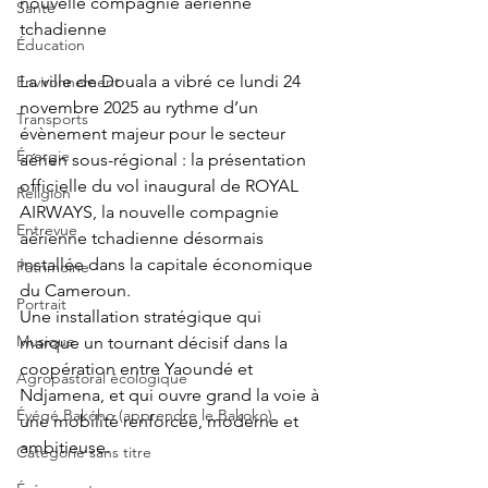
nouvelle compagnie aérienne 
Santé
tchadienne
Éducation
La ville de Douala a vibré ce lundi 24 
Environnement
novembre 2025 au rythme d’un 
Transports
évènement majeur pour le secteur 
Énergie
aérien sous-régional : la présentation 
officielle du vol inaugural de ROYAL 
Religion
AIRWAYS, la nouvelle compagnie 
Entrevue
aérienne tchadienne désormais 
installée dans la capitale économique 
Patrimoine
du Cameroun.
Portrait
Une installation stratégique qui 
Musique
marque un tournant décisif dans la 
coopération entre Yaoundé et 
Agropastoral écologique
Ndjamena, et qui ouvre grand la voie à 
Éyégé Bakóho (apprendre le Bakoko)
une mobilité renforcée, moderne et 
ambitieuse.
Catégorie sans titre