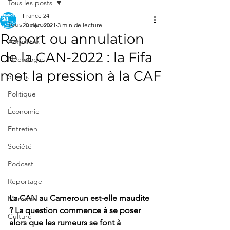
Tous les posts
France 24
Tous les posts
20 déc. 2021
3 min de lecture
Report ou annulation
Actualités
de la CAN-2022 : la Fifa
Nécrologie
met la pression à la CAF
Sports
Politique
Économie
Entretien
Société
Podcast
Reportage
La CAN au Cameroun est-elle maudite 
Mémoire
? La question commence à se poser 
Culture
alors que les rumeurs se font à 