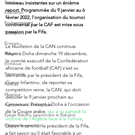
Santé
nouveau insistantes sur un énième 
report. Programmée du 9 janvier au 6 
Éducation
février 2022, l'organisation du tournoi 
Environnement
continental par la CAF est mise sous 
pression par la Fifa.
Transports
Énergie
Le feuilleton de la CAN continue. 
Réuni à Doha dimanche 19 décembre, 
Religion
le comité exécutif de la Confédération 
Entrevue
africaine de football (CAF) s'est vu 
Patrimoine
demandé par le président de la Fifa, 
Gianni Infantino, de reporter sa 
Portrait
compétition reine, la CAN, qui doit 
Musique
débuter le 9 janvier prochain au 
Cameroun. Présent à Doha à l’occasion 
Agropastoral écologique
de la Coupe arabe, 
qui a vu samedi la 
Éyégé Bakóho (apprendre le Bakoko)
victoire de l’Algérie face à la Tunisi
e
, 
Catégorie sans titre
Gianni Intantino, le président de la Fifa, 
a fait savoir qu'il était favorable à un 