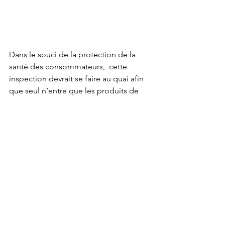
Dans le souci de la protection de la 
santé des consommateurs,  cette 
inspection devrait se faire au quai afin 
que seul n’entre que les produits de 
qualité. Il serait souhaitable que les 
produits impropres soient convoyés 
vers la destruction sous contrôle de 
nos services déjà saisis à Douala, a 
suggéré le représentant du Ministère 
de l’Elevage, des Pêches et des 
Industries animales (Minepia). Il 
propose en cette circonstance 
d’analyse des risques, de regrouper les 
conteneurs en fonction des risques, 
ayant d’abord aménagé le site de 