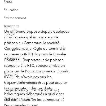
Santé
Éducation
Environnement
Transports
Un différend oppose depuis quelques 
Énergie
mois le principal importateur de 
Religion
poisson au Cameroun, la société 
Congelcam, à la Régie du terminal à 
Entrevue
conteneurs (RTC) du port de Douala-
Patrimoine
Bonabéri. L’importateur de poisson 
reproche à la RTC, structure mise en 
Portrait
place par le Port autonome de Douala 
Musique
(PAD), de n’avoir pas pris les 
Agropastoral écologique
dispositions nécessaires pour assurer 
la conservation des produits 
Éyégé Bakóho (apprendre le Bakoko)
halieutiques débarqués à quai dans 
Catégorie sans titre
665 conteneurs, en les connectant à 
l’énergie électrique.