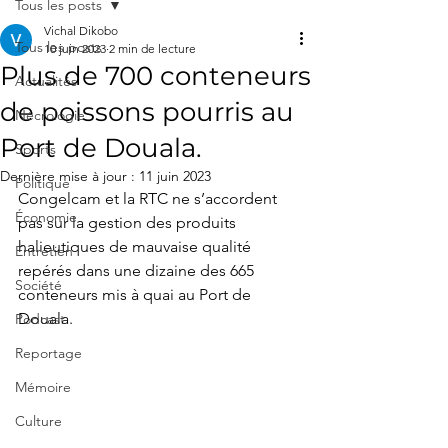
Tous les posts
Vichal Dikobo
Tous les posts
10 juin 2023
2 min de lecture
Plus de 700 conteneurs
Actualités
de poissons pourris au
Nécrologie
Port de Douala.
Sports
Dernière mise à jour :
11 juin 2023
Politique
Congelcam et la RTC ne s’accordent 
Économie
pas sur la gestion des produits 
halieutiques de mauvaise qualité 
Entretien
repérés dans une dizaine des 665 
Société
conteneurs mis à quai au Port de 
Douala.
Podcast
Reportage
Mémoire
Culture