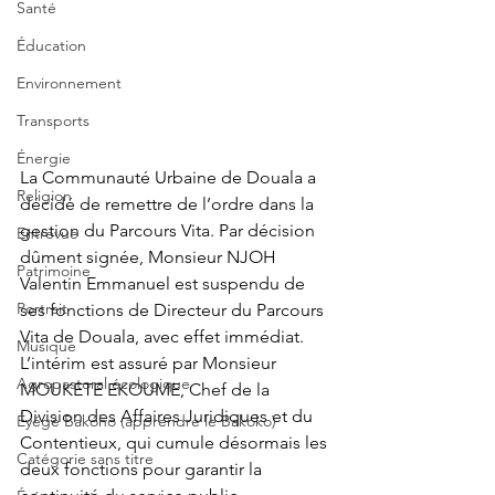
Santé
Éducation
Environnement
Transports
Énergie
La Communauté Urbaine de Douala a 
Religion
décidé de remettre de l’ordre dans la 
gestion du Parcours Vita. Par décision 
Entrevue
dûment signée, Monsieur NJOH 
Patrimoine
Valentin Emmanuel est suspendu de 
Portrait
ses fonctions de Directeur du Parcours 
Vita de Douala, avec effet immédiat. 
Musique
L’intérim est assuré par Monsieur 
Agropastoral écologique
MOUKETE EKOUME, Chef de la 
Division des Affaires Juridiques et du 
Éyégé Bakóho (apprendre le Bakoko)
Contentieux, qui cumule désormais les 
Catégorie sans titre
deux fonctions pour garantir la 