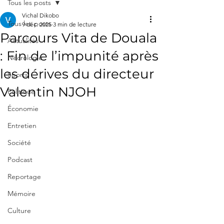
Tous les posts
Vichal Dikobo
Tous les posts
9 déc. 2025
3 min de lecture
Parcours Vita de Douala
Actualités
: Fin de l’impunité après
Nécrologie
les dérives du directeur
Sports
Valentin NJOH
Politique
Économie
Entretien
Société
Podcast
Reportage
Mémoire
Culture