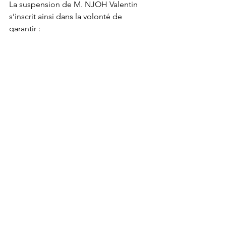
La suspension de M. NJOH Valentin 
s’inscrit ainsi dans la volonté de 
garantir :
la bonne gouvernance des 
infrastructures sportives ;
la protection des partenaires 
institutionnels et privés ;
l’amélioration continue du service 
public ;
le respect strict de la hiérarchie et des 
textes en vigueur.
La décision sera publiée en français et 
en anglais, conformément aux 
prescriptions réglementaires.