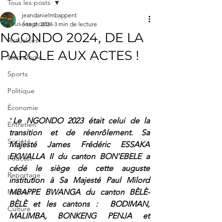
Tous les posts
jeandanielmbappent
Tous les posts
6 sept. 2024
3 min de lecture
NGONDO 2024, DE LA
Actualités
PAROLE AUX ACTES !
Nécrologie
Sports
Politique
Économie
"
Le NGONDO 2023 était celui de la 
Entretien
transition et de réenrôlement. Sa 
Société
Majesté James Frédéric ESSAKA 
EKWALLA II du canton BON'EBELE a 
Podcast
cédé le siège de cette auguste 
Reportage
institution à Sa Majesté Paul Milord 
MBAPPE BWANGA du canton BÈLÈ-
Mémoire
BÈLÈ et les cantons :  BODIMAN, 
Culture
MALIMBA, BONKENG PENJA et 