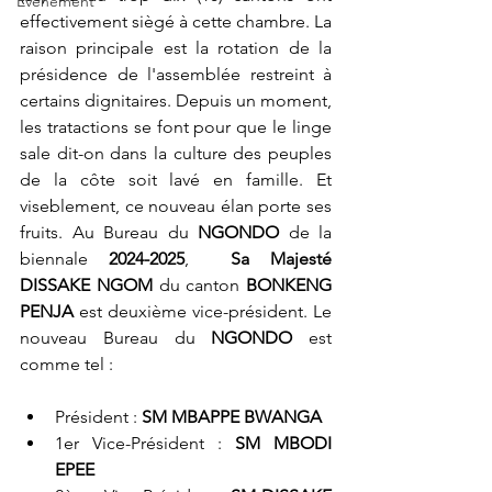
Événement
effectivement siègé à cette chambre. La 
raison principale est la rotation de la 
présidence de l'assemblée restreint à 
certains dignitaires. Depuis un moment, 
les tratactions se font pour que le linge 
sale dit-on dans la culture des peuples 
de la côte soit lavé en famille. Et 
viseblement, ce nouveau élan porte ses 
fruits. Au Bureau du 
NGONDO
 de la 
biennale 
2024-2025
,  
Sa Majesté 
DISSAKE NGOM
 du canton 
BONKENG 
PENJA
 est deuxième vice-président. Le 
nouveau Bureau du 
NGONDO
 est  
comme tel :
Président : 
SM MBAPPE BWANGA
1er Vice-Président : 
SM MBODI 
EPEE  