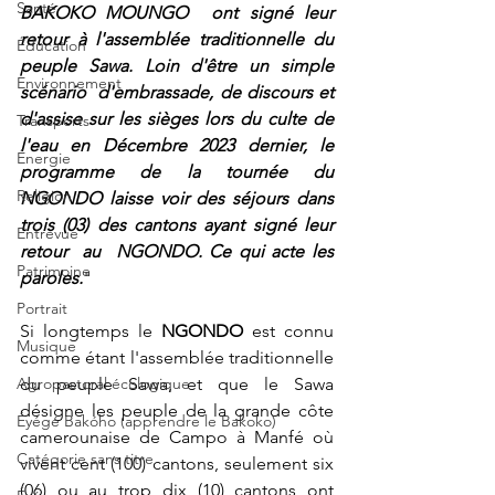
Santé
BAKOKO MOUNGO  ont signé leur 
retour à l'assemblée traditionnelle du 
Éducation
peuple Sawa. Loin d'être un simple 
Environnement
scénario  d'embrassade, de discours et 
d'assise sur les sièges lors du culte de 
Transports
l'eau en Décembre 2023 dernier, le 
Énergie
programme de la tournée du 
Religion
NGONDO laisse voir des séjours dans 
trois (03) des cantons ayant signé leur 
Entrevue
retour  au  NGONDO. Ce qui acte les 
Patrimoine
paroles.
"
Portrait
Si longtemps le 
NGONDO
 est connu 
Musique
comme étant l'assemblée traditionnelle 
du peuple Sawa, et que le Sawa 
Agropastoral écologique
désigne les peuple de la grande côte 
Éyégé Bakóho (apprendre le Bakoko)
camerounaise de Campo à Manfé où 
Catégorie sans titre
vivent cent (100) cantons, seulement six 
(06) ou au trop dix (10) cantons ont 