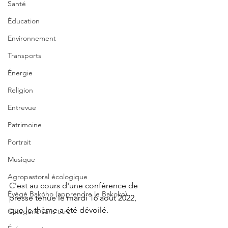
Santé
Éducation
Environnement
Transports
Énergie
Religion
Entrevue
Patrimoine
Portrait
Musique
Agropastoral écologique
C'est au cours d'une conférence de 
Éyégé Bakóho (apprendre le Bakoko)
presse tenue le mardi 16 août 2022,  
que le thème a été dévoilé.
Catégorie sans titre