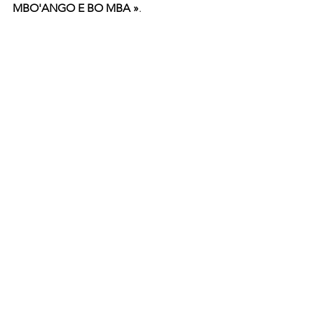
MBO'ANGO E BO MBA »
. 
C'est exactement ce degré d'amour et 
d'attachement qui a conduit en août 
1914, l'illustre Roi-Martyr 
RUDOLF 
DUALA MANGA BELL
 et son fidèle 
lieutenant 
ADOLF NGOSSO DIN 
jusqu'au sacrifice ultime du don de soi.