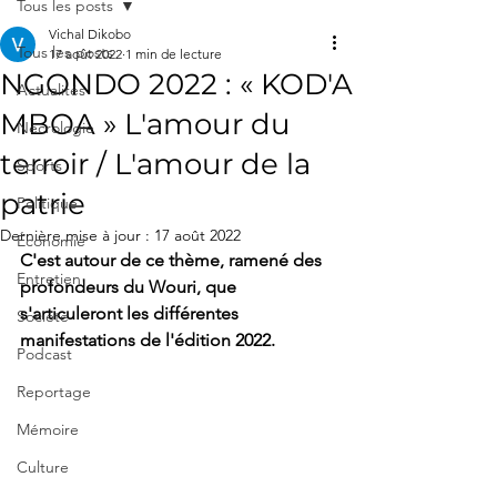
Tous les posts
Vichal Dikobo
Tous les posts
17 août 2022
1 min de lecture
NGONDO 2022 : « KOD'A
Actualités
MBOA » L'amour du
Nécrologie
terroir / L'amour de la
Sports
patrie
Politique
Dernière mise à jour :
17 août 2022
Économie
C'est autour de ce thème, ramené des 
Entretien
profondeurs du Wouri, que 
s'articuleront les différentes 
Société
manifestations de l'édition 2022.
Podcast
Reportage
Mémoire
Culture