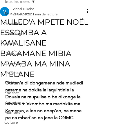
Tous les posts
Vichal Dikobo
Tous les posts
22 déc. 2022
1 min de lecture
MULED'A MPETE NOËL
Actualités
ESSOMBA A
Nécrologie
KWALISANE
Sports
BACAMANE MIBIA
Politique
MWABA MA MINA
Économie
M'ELANE
Entretien
Société
Oteten'a di dongamene nde mudiedi 
nasame na dokita la laquintinie la 
Podcast
Douala na mupulise o be dikonge la 
Reportage
mboko m'ekombo ma madokita ma 
Kamerun, a lee no epep'ao, na mene 
Mémoire
pe na mbad'ao na jene la ONMC.
Culture