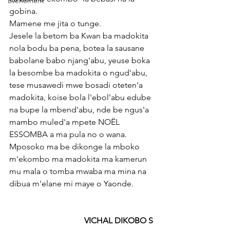
Événement
gobina. 
Mamene me jita o tunge. 
Jesele la betom ba Kwan ba madokita 
nola bodu ba pena, botea la sausane 
babolane babo njang'abu, yeuse boka 
la besombe ba madokita o ngud'abu, 
tese musawedi mwe bosadi oteten'a 
madokita, koise bola l'ebol'abu edube 
na bupe la mbend'abu, nde be ngus'a 
mambo muled'a mpete NOËL 
ESSOMBA a ma pula no o wana. 
Mposoko ma be dikonge la mboko 
m'ekombo ma madokita ma kamerun 
mu mala o tomba mwaba ma mina na 
dibua m'elane mi maye o Yaonde. 
 VICHAL DIKOBO S 