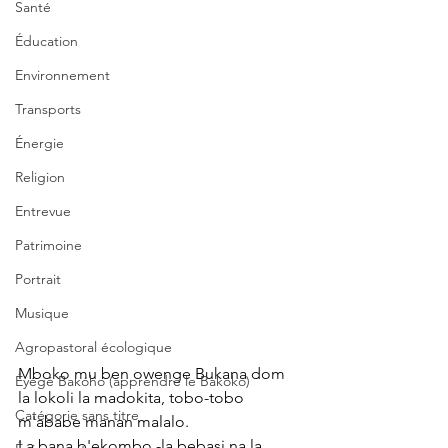
Santé
Éducation
Environnement
Transports
Énergie
Religion
Entrevue
Patrimoine
Portrait
Musique
Agropastoral écologique
Mboko mu ben owenge Bukana dom 
Éyégé Bakóho (apprendre le Bakoko)
la lokoli la madokita, tobo-tobo 
Catégorie sans titre
m'ababe manan malalo. 
La bana b'ekombo -la bebasi na la 