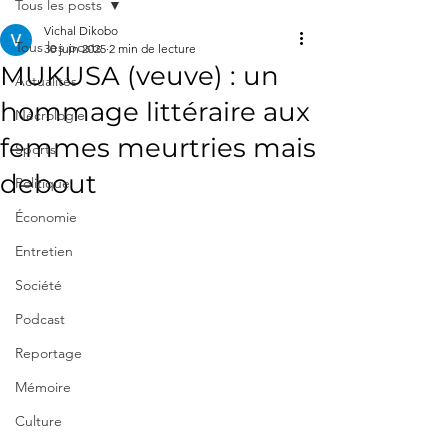
Tous les posts
Vichal Dikobo
Tous les posts
30 juin 2025
2 min de lecture
MUKUSA (veuve) : un
Actualités
hommage littéraire aux
Nécrologie
femmes meurtries mais
Sports
debout
Politique
Économie
Entretien
Société
Podcast
Reportage
Mémoire
Culture