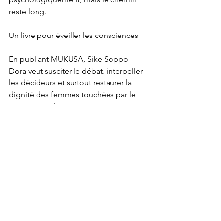
reste long.
Un livre pour éveiller les consciences
En publiant MUKUSA, Sike Soppo 
Dora veut susciter le débat, interpeller 
les décideurs et surtout restaurer la 
dignité des femmes touchées par le 
veuvage. Ce livre se présente comme 
un outil d'éducation, de sensibilisation 
et de plaidoyer.
MUKUSA n’est pas seulement un livre, 
c’est un acte de mémoire et de justice. 
Un cri pour que plus jamais, une 
femme ne soit doublement punie : par 
la perte d’un époux, puis par le rejet 
de la société.