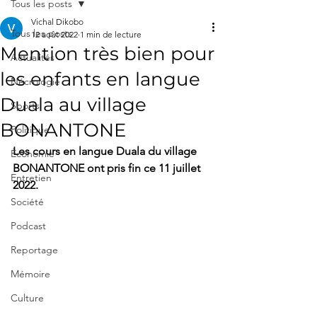
Tous les posts
Vichal Dikobo
Tous les posts
12 août 2022
1 min de lecture
Mention très bien pour
Actualités
les enfants en langue
Nécrologie
Duala au village
Sports
BONANTONE
Politique
Les cours en langue Duala du village 
Économie
BONANTONE ont pris fin ce 11 juillet 
Entretien
2022.
Société
Podcast
Reportage
Mémoire
Culture