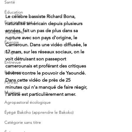
Santé
Éducation
Le célèbre bassiste Richard Bona, 
Environnement
naturalisé américain depuis plusieurs 
années, fait un pas de plus dans sa 
Transports
rupture avec son pays d'origine, le 
Énergie
Cameroun. Dans une vidéo diffusée, le 
17 mars, sur les réseaux sociaux, on le 
Religion
voit détruisant son passeport 
Entrevue
camerounais et proférant des critiques 
Patrimoine
sévères contre le pouvoir de Yaoundé. 
Dans cette vidéo de près de 25 
Portrait
minutes qui n'a manqué de faire réagir, 
Musique
l’artiste est particulièrement amer.
Agropastoral écologique
Éyégé Bakóho (apprendre le Bakoko)
Catégorie sans titre