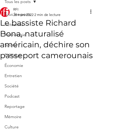
Tous les posts
RFI
Tous les posts
20 mars 2022
2 min de lecture
Le bassiste Richard
Actualités
Bona, naturalisé
Nécrologie
américain, déchire son
Sports
passeport camerounais
Politique
Économie
Entretien
Société
Podcast
Reportage
Mémoire
Culture