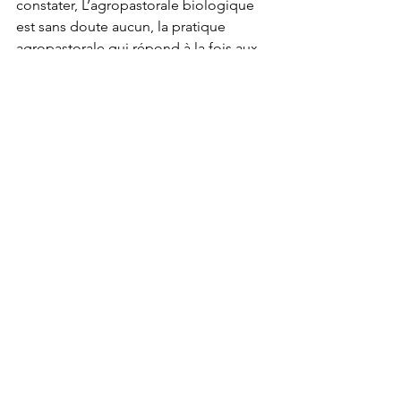
constater, L’agropastorale biologique 
est sans doute aucun, la pratique 
agropastorale qui répond à la fois aux 
exigences mondiales :
. 
De la sécurité alimentaire,
. 
De la santé, 
.  Et de la protection de 
l’environnement.
Dans notre prochain article, nous vous 
présenterons le Centre Polyvalent de 
Formation, CPF de Mbouo-Bandjoun. 
Après nous parlerons la préparation du 
sol en agriculture biologique, de la 
méthode du paillage et son importance 
ainsi que de la préparation avec 
fertilisation aux composts de 21 et 90 
jours. Bonne lecture et restez des 
nôtres ! 