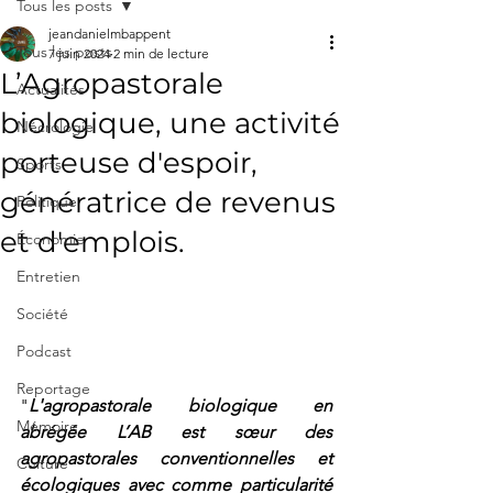
Tous les posts
jeandanielmbappent
Tous les posts
7 juin 2024
2 min de lecture
L’Agropastorale
Actualités
biologique, une activité
Nécrologie
porteuse d'espoir,
Sports
génératrice de revenus
Politique
et d'emplois.
Économie
Entretien
Société
Podcast
Reportage
"
L'agropastorale biologique en 
Mémoire
abrégée L’AB est sœur des 
agropastorales conventionnelles et 
Culture
écologiques avec comme particularité 