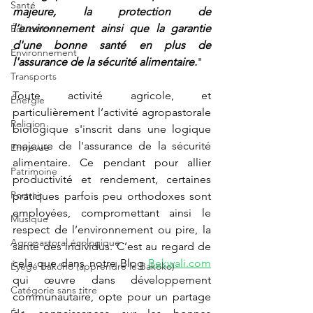
Santé
majeure, la protection de 
l’environnement ainsi que la garantie 
Éducation
d'une bonne santé en plus de 
Environnement
l'assurance de la sécurité alimentaire.
"
Transports
Toute activité agricole, et 
Énergie
particulièrement l’activité agropastorale 
Religion
biologique s'inscrit dans une logique 
majeure de l'assurance de la sécurité 
Entrevue
alimentaire. Ce pendant pour allier 
Patrimoine
productivité et rendement, certaines 
Portrait
pratiques parfois peu orthodoxes sont 
employées, compromettant ainsi le 
Musique
respect de l’environnement ou pire, la 
Agropastoral écologique
santé des individus. C’est au regard de 
cela que dans notre Blog 
Bekwali.com
Éyégé Bakóho (apprendre le Bakoko)
qui œuvre dans développement 
Catégorie sans titre
communautaire, opte pour un partage 