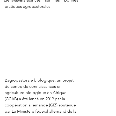
de connaissances sur les bonnes 
Événement
pratiques agropastorales. 
L’agropastorale biologique, un projet 
de centre de connaissances en 
agriculture biologique en Afrique 
(CCAB) a été lancé en 2019 par la 
coopération allemande (GIZ) soutenue 
par Le Ministère fédéral allemand de la 