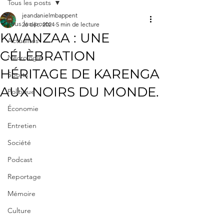
Tous les posts
jeandanielmbappent
Tous les posts
26 déc. 2024
5 min de lecture
KWANZAA : UNE
Actualités
CÉLÈBRATION
Nécrologie
HÉRITAGE DE KARENGA
Sports
AUX NOIRS DU MONDE.
Politique
Économie
Entretien
Société
Podcast
Reportage
Mémoire
Culture