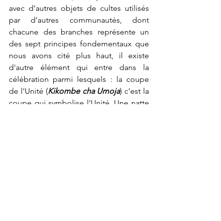
avec d’autres objets de cultes utilisés 
par d’autres communautés, dont 
chacune des branches représente un 
des sept principes fondementaux que 
nous avons cité plus haut, il existe 
d'autre élément qui entre dans la 
célébration parmi lesquels : la coupe 
de l'Unité (
Kikombe
cha
Umoja
) c'est la 
coupe qui symbolise l’Unité. Une natte 
de paille végétale (
Mkeka
) : Bien que la 
paille soit suggérée parce qu’elle est 
une matière traditionnelle, le tissu peut 
parfaitement être utilisé, il faut 
simplement qu’il soit d’inspiration 
africaine . C’est sur cette natte que sont 
placés tous les autres objets et 
symbolise la tradition en tant que 
fondation. Les 7 bougies (
Mishumaa