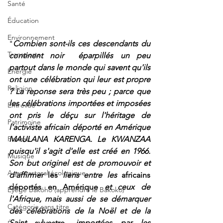
Santé
Éducation
Environnement
"
Combien sont-ils ces descendants du 
Transports
continent noir  éparpillés un peu 
partout dans le monde qui savent qu'ils 
Énergie
ont une célébration qui leur est propre 
Religion
? La reponse sera très peu ; parce que 
les célébrations importées et imposées 
Entrevue
ont pris le déçu sur l'héritage de  
Patrimoine
l'activiste africain déporté en Amérique 
Portrait
MAULANA KARENGA. Le KWANZAA
puisqu'il
s'agit d'elle est créé
en
1966.
Musique
Son
but
originel
est
de
promouvoir
et
Agropastoral écologique
d'affirmer
les
liens
entre
les
africains 
déportés en Amérique
et
ceux de 
Éyégé Bakóho (apprendre le Bakoko)
l'Afrique,
mais
aussi
de
se
démarquer
Catégorie sans titre
des
célébrations
de
la
Noël
et
de
la
Saint
sylvestre,
importées
par
les