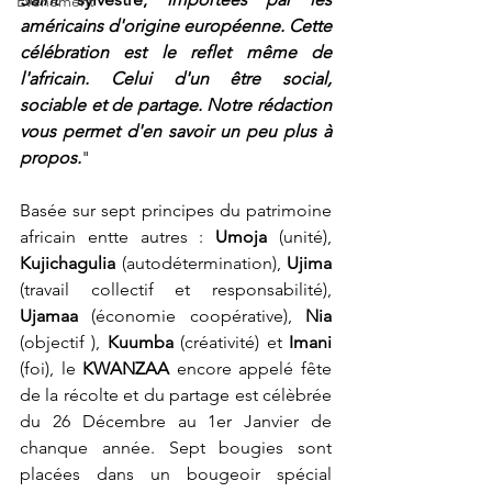
Événement
américains
d'origine
européenne. Cette 
célébration est le reflet même de 
l'africain. Celui d'un être social, 
sociable et de partage. Notre rédaction 
vous permet d'en savoir un peu plus à 
propos.
"
Basée sur sept principes du patrimoine 
africain entte autres : 
Umoja
 (unité), 
Kujichagulia
 (autodétermination), 
Ujima
(travail collectif et responsabilité), 
Ujamaa
 (économie coopérative), 
Nia
(objectif ), 
Kuumba
 (créativité) et 
Imani
(foi), le 
KWANZAA 
encore appelé fête 
de la récolte et du partage est célèbrée 
du 26 Décembre au 1er Janvier de 
chanque année. Sept bougies sont 
placées dans un bougeoir spécial 