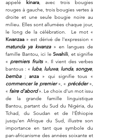
appelé 
kinara
, avec trois bougies 
rouges à gauche, trois bougies vertes à 
droite et une seule bougie noire au 
milieu. Elles sont allumées chaque jour, 
le long de la célébration.  Le mot « 
Kwanzaa
 » est dérivé de l'expression « 
matunda
ya
kwanza
 » en langues de 
famille Bantou, ici le 
Swahili
, et signifie 
« 
premiers
fruits
 ». Il vient des verbes 
bantous : « 
luba
, 
luluwa
, 
lunda
, 
songye
, 
bemba
 ; 
anza
 » qui signifie tous « 
commencer
le
premier
 », « 
précéder
 », 
« 
faire
d'abord
 ». Le choix d'un mot issu 
de la grande famille linguistique 
Bantou, partant du Sud du Nigéria, du 
Tchad, du Soudan et de l'Éthiopie 
jusqu'en Afrique du Sud, illustre son 
importance en tant que symbole du 
pan-africanisme des années soixante et 