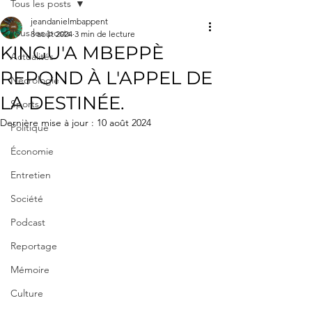
Tous les posts
jeandanielmbappent
Tous les posts
8 août 2024
3 min de lecture
KINGU'A MBEPPÈ
Actualités
REPOND À L'APPEL DE
Nécrologie
LA DESTINÉE.
Sports
Dernière mise à jour :
10 août 2024
Politique
Économie
Entretien
Société
Podcast
Reportage
Mémoire
Culture