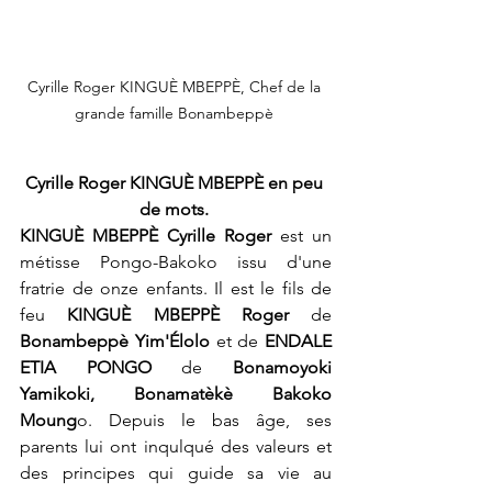
Cyrille Roger KINGUÈ MBEPPÈ, Chef de la 
grande famille Bonambeppè 
Cyrille Roger KINGUÈ MBEPPÈ en peu 
de mots. 
KINGUÈ MBEPPÈ Cyrille Roger 
est un 
métisse Pongo-Bakoko issu d'une 
fratrie de onze enfants. Il est le fils de 
feu 
KINGUÈ MBEPPÈ Roger 
de 
Bonambeppè Yim'Élolo
 et de 
ENDALE 
ETIA PONGO 
de 
Bonamoyoki 
Yamikoki, Bonamatèkè Bakoko 
Moung
o. Depuis le bas âge, ses 
parents lui ont inqulqué des valeurs et 
des principes qui guide sa vie au 