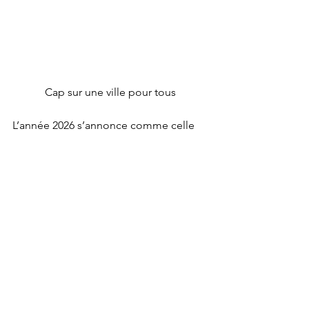
Cap sur une ville pour tous
L’année 2026 s’annonce comme celle 
de la consolidation. Le CMB de 
Bépanda, renforcé dans ses missions 
et ses moyens, incarne désormais une 
nouvelle génération d’action sociale : 
agile, partenariale et résolument 
tournée vers l’impact.
À travers cette transformation, Douala 
ne se contente plus de gérer les 
vulnérabilités elle les intègre dans son 
projet de développement. Une 
évolution majeure, qui fait du social un 