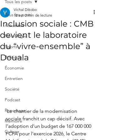
Tous les posts
Vichal Dikobo
Tous les posts
12 avr.
2 min de lecture
Inclusion sociale : CMB
Actualités
devient le laboratoire
Nécrologie
du “vivre-ensemble” à
Sports
Douala
Politique
Économie
Entretien
Société
Podcast
Reportage
 Le chantier de la modernisation 
sociale franchit un cap décisif. Avec 
Mémoire
l’adoption d’un budget de 167 000 000 
Culture
FCFA pour l’exercice 2026, le Centre 