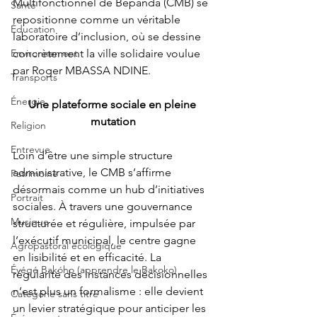
Multifonctionnel de Bépanda (CMB) se 
Santé
repositionne comme un véritable 
Éducation
laboratoire d’inclusion, où se dessine 
concrètement la ville solidaire voulue 
Environnement
par Roger MBASSA NDINE.
Transports
Énergie
Une plateforme sociale en pleine 
mutation
Religion
Entrevue
Loin d’être une simple structure 
administrative, le CMB s’affirme 
Patrimoine
désormais comme un hub d’initiatives 
Portrait
sociales. À travers une gouvernance 
Musique
structurée et régulière, impulsée par 
l’exécutif municipal, le centre gagne 
Agropastoral écologique
en lisibilité et en efficacité. La 
Éyégé Bakóho (apprendre le Bakoko)
régularité des instances décisionnelles 
n’est plus un formalisme : elle devient 
Catégorie sans titre
un levier stratégique pour anticiper les 