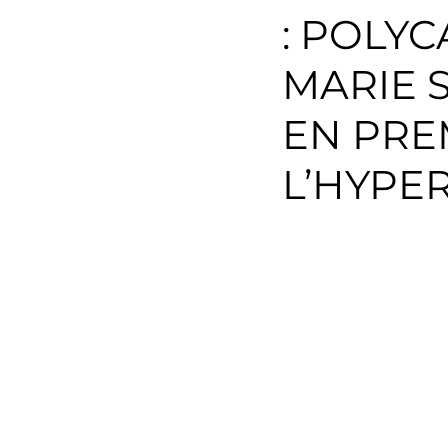
: POLYC
Environnement
Transp
MARIE
Musique
Agropastoral
EN PRE
L’HYPE
Catégorie sans titre
Év