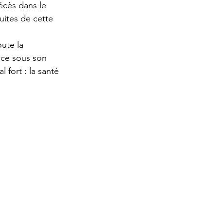
écès dans le 
ites de cette 
ute la 
ce sous son 
 fort : la santé 