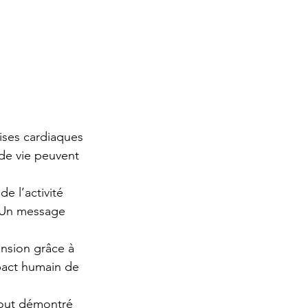
ises cardiaques 
de vie peuvent 
e l’activité 
. Un message 
nsion grâce à 
pact humain de 
tout démontré 