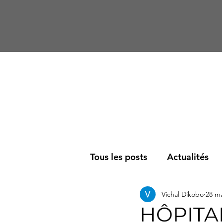
Tous les posts
Actualités
Vichal Dikobo
28 m
Société
Podcast
R
HÔPITA