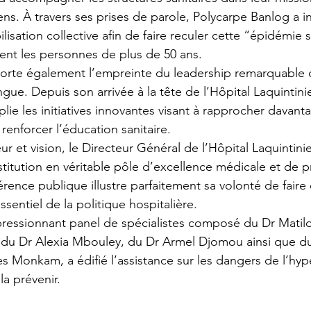
ns. À travers ses prises de parole, Polycarpe Banlog a ins
isation collective afin de faire reculer cette “épidémie s
ent les personnes de plus de 50 ans.
porte également l’empreinte du leadership remarquable 
. Depuis son arrivée à la tête de l’Hôpital Laquintinie
plie les initiatives innovantes visant à rapprocher davanta
renforcer l’éducation sanitaire.
r et vision, le Directeur Général de l’Hôpital Laquintini
stitution en véritable pôle d’excellence médicale et de p
érence publique illustre parfaitement sa volonté de fair
ssentiel de la politique hospitalière.
mpressionnant panel de spécialistes composé du Dr Mati
 du Dr Alexia Mbouley, du Dr Armel Djomou ainsi que d
es Monkam, a édifié l’assistance sur les dangers de l’hyp
la prévenir.