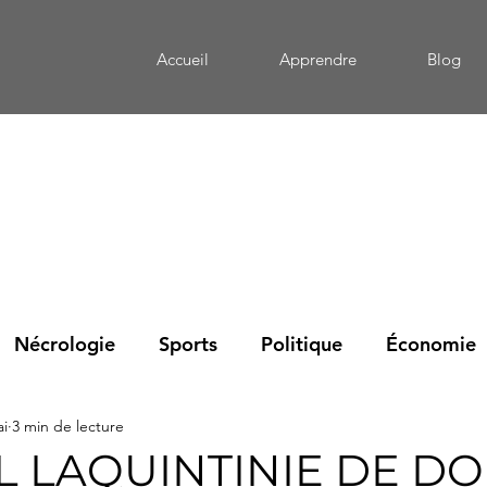
Accueil
Apprendre
Blog
Nécrologie
Sports
Politique
Économie
ai
3 min de lecture
eportage
Mémoire
Culture
Santé
Édu
L LAQUINTINIE DE D