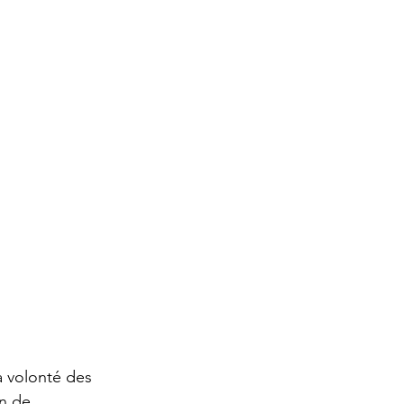
a volonté des 
n de 