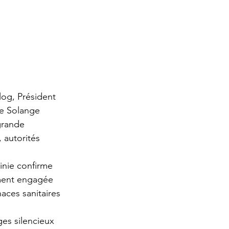
og, Président 
ie Solange 
grande 
 autorités 
tinie confirme 
ément engagée 
aces sanitaires 
ges silencieux 