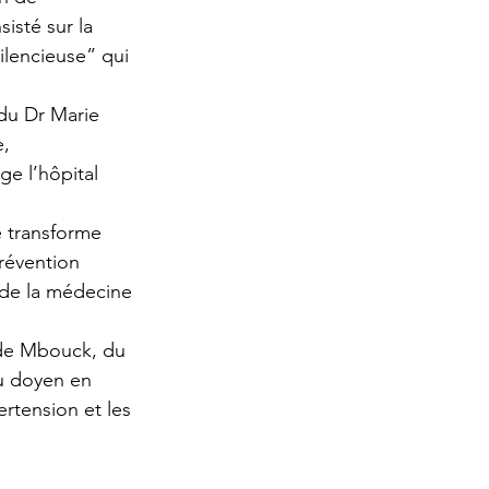
isté sur la 
ilencieuse” qui 
du Dr Marie 
, 
ge l’hôpital 
e transforme 
révention 
e de la médecine 
lde Mbouck, du 
u doyen en 
ertension et les 