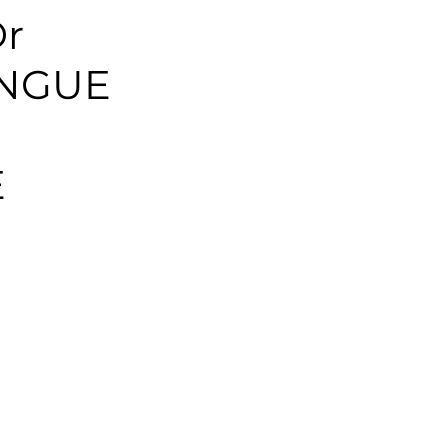
Dr
moine
Portrait
NGUE
E