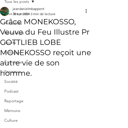
Tous les posts
jeandanielmbappent
Tous les posts
30 avr. 2024
3 min de lecture
Grâce MONEKOSSO,
Actualités
Veuve du Feu Illustre Pr
Nécrologie
GOTTLIEB LOBE
Sports
MONEKOSSO reçoit une
Politique
autre vie de son
Économie
homme.
Entretien
Société
Podcast
Reportage
Mémoire
Culture