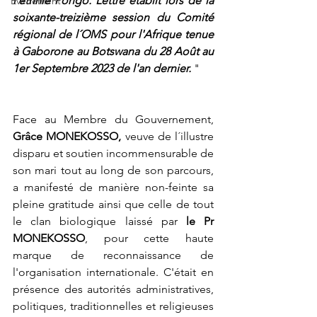
l'ethnie Pongo. Lettre établit lors de la 
Événement
soixante-treizième session du Comité 
régional de l´OMS pour l'Afrique tenue 
à Gaborone au Botswana du 28 Août au 
1er Septembre 2023 de l'an dernier. 
"
Face au Membre du Gouvernement, 
Grâce MONEKOSSO,
 veuve de l´illustre 
disparu et soutien incommensurable de 
son mari tout au long de son parcours, 
a manifesté de manière non-feinte sa 
pleine gratitude ainsi que celle de tout 
le clan biologique laissé par 
le Pr 
MONEKOSSO
, pour cette haute 
marque de reconnaissance de 
l'organisation internationale. C'était en 
présence des autorités administratives, 
politiques, traditionnelles et religieuses 