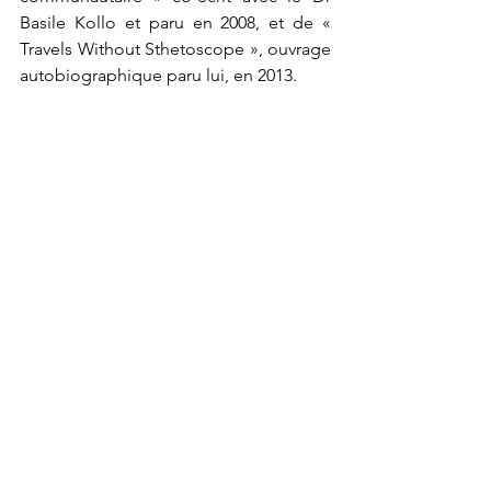
Basile Kollo et paru en 2008, et de « 
Travels Without Sthetoscope », ouvrage 
autobiographique paru lui, en 2013. 
Cette reconnaissance de plus est 
condensé de plus d'un demi-siècle de 
vie professionnelle, de partages 
d'expériences, de rencontres et 