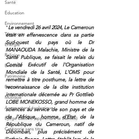
Santé
Éducation
Environnement
"
Le vendredi 26 avril 2024, Le Cameroun 
Transports
était en effervescence dans sa partie 
Sud-ouest du pays où le Dr 
Énergie
MANAOUDA Malachie, Ministre de la 
Religion
Santé Publique, se faisait le relais du 
Comité Exécutif de l'Organisation 
Entrevue
Mondiale de la Santé, L'OMS pour 
Patrimoine
remettre à titre posthume, la lettre de 
Portrait
reconnaissance de la dite institution 
internationale décernée au Pr Gottlieb 
Musique
LOBE MONEKOSSO, grand homme de 
Agropastoral écologique
sciences au service de son pays et de 
de l’Afrique, homme d´Etat de la 
Éyégé Bakóho (apprendre le Bakoko)
République du Cameroun, natif de 
Catégorie sans titre
Dibombari, plus précisément de 