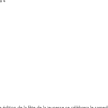
a 4
édition de la fête de la jeunesse se célèbrera le samedi 