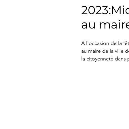
2023:Mi
Environnement
Transp
au maire 
Musique
Agropastoral
A l'occasion de la f
au maire de la ville
Catégorie sans titre
Év
la citoyenneté dans p