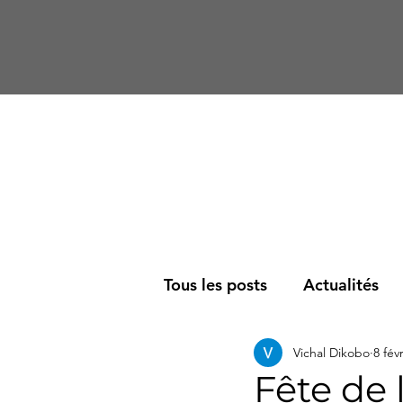
Tous les posts
Actualités
Vichal Dikobo
8 fév
Société
Podcast
R
Fête de 