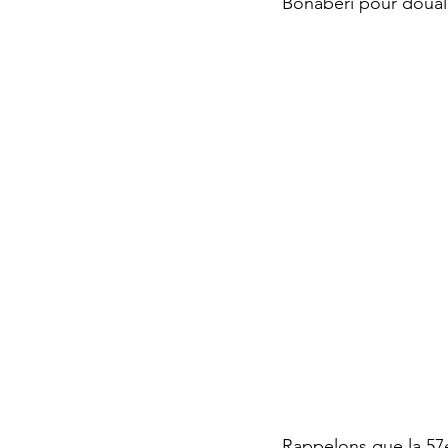
Bonaberi pour doual
Rappelons que la 57e 