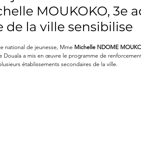
chelle MOUKOKO, 3e ad
orts
Énergie
Religion
Entrevue
Patri
de la ville sensibilise
 écologique
Éyégé Bakóho (apprendre le Bakoko)
ête national de jeunesse, Mme 
Michelle NDOME MOUKO
 de Douala a mis en œuvre le programme de renforcement
énement
lusieurs établissements secondaires de la ville.