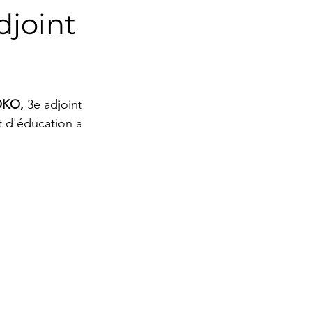
joint
moine
Portrait
KO, 
3e adjoint 
 d'éducation a 