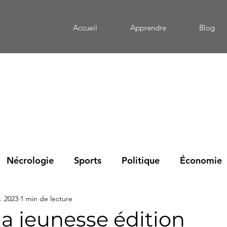
Accueil
Apprendre
Blog
Nécrologie
Sports
Politique
Économie
r. 2023
1 min de lecture
eportage
Mémoire
Culture
Santé
Édu
la jeunesse édition