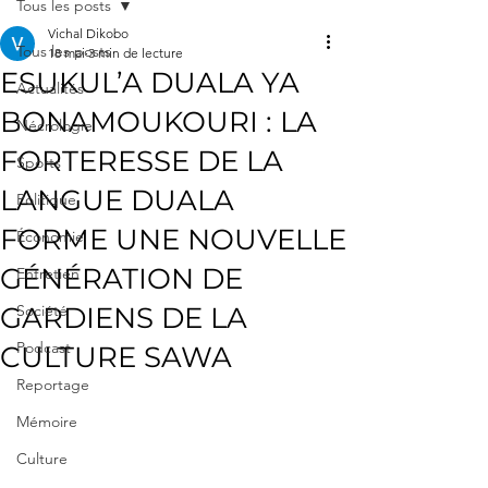
Tous les posts
Vichal Dikobo
Tous les posts
18 mai
3 min de lecture
ESUKUL’A DUALA YA
Actualités
BONAMOUKOURI : LA
Nécrologie
FORTERESSE DE LA
Sports
LANGUE DUALA
Politique
FORME UNE NOUVELLE
Économie
GÉNÉRATION DE
Entretien
GARDIENS DE LA
Société
Podcast
CULTURE SAWA
Reportage
Mémoire
Culture