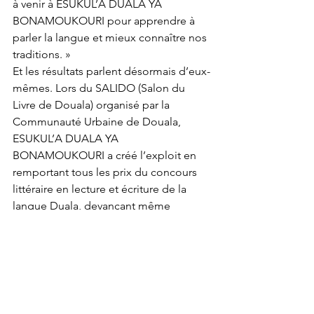
à venir à ESUKUL’A DUALA YA 
BONAMOUKOURI pour apprendre à 
parler la langue et mieux connaître nos 
traditions. »
Et les résultats parlent désormais d’eux-
mêmes. Lors du SALIDO (Salon du 
Livre de Douala) organisé par la 
Communauté Urbaine de Douala, 
ESUKUL’A DUALA YA 
BONAMOUKOURI a créé l’exploit en 
remportant tous les prix du concours 
littéraire en lecture et écriture de la 
langue Duala, devançant même 
plusieurs établissements 
conventionnels. Une consécration qui 
confirme la montée en puissance de 
cette institution culturelle devenue une 
véritable pépinière d’excellence.
Plus qu’une école, ESUKUL’A DUALA 