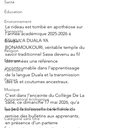
Santé
Éducation
Environnement
Le rideau est tombé en apothéose sur 
Transports
l’année académique 2025-2026 à 
ESUKUL’A DUALA YA 
Énergie
BONAMOUKOURI, véritable temple du 
Religion
savoir traditionnel Sawa devenu au fil 
Entrevue
des années une référence 
incontournable dans l’apprentissage 
Patrimoine
de la langue Duala et la transmission 
Portrait
des us et coutumes ancestraux.
Musique
C’est dans l’enceinte du Collège De La 
Agropastoral écologique
Salle, ce dimanche 17 mai 2026, qu’a 
eu lieu la solennelle cérémonie de 
Éyégé Bakóho (apprendre le Bakoko)
remise des bulletins aux apprenants, 
Catégorie sans titre
en présence d’un parterre 