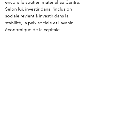
encore le soutien matériel au Centre. 
Selon lui, investir dans l'inclusion 
sociale revient à investir dans la 
stabilité, la paix sociale et l'avenir 
économique de la capitale 
économique.
À travers cette troisième session, la 
Ville de Douala réaffirme ainsi sa 
volonté de consolider les acquis, 
d'améliorer continuellement la 
gouvernance du Centre 
Multifonctionnel de Bépanda et d'en 
faire une référence nationale en 
matière d'innovation sociale.
En clôturant son allocution d'ouverture, 
le Président du Conseil 
d'administration a renouvelé l'ambition 