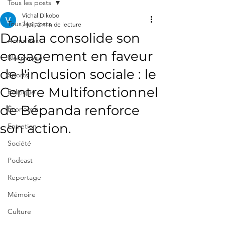
Tous les posts
Vichal Dikobo
Tous les posts
7 juil.
2 min de lecture
Douala consolide son
Actualités
engagement en faveur
Nécrologie
de l'inclusion sociale : le
Sports
Centre Multifonctionnel
Politique
de Bépanda renforce
Économie
son action.
Entretien
Société
Podcast
Reportage
Mémoire
Culture