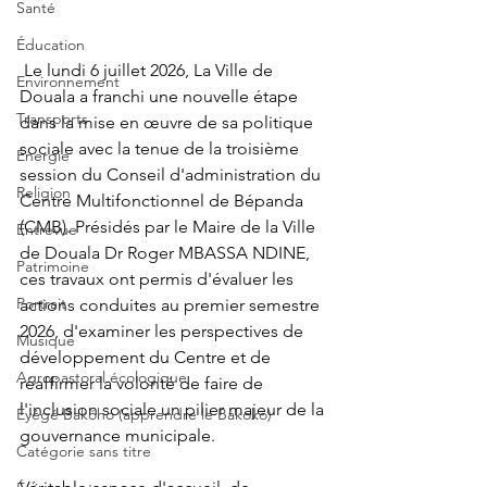
Santé
Éducation
 Le lundi 6 juillet 2026, La Ville de 
Environnement
Douala a franchi une nouvelle étape 
Transports
dans la mise en œuvre de sa politique 
sociale avec la tenue de la troisième 
Énergie
session du Conseil d'administration du 
Religion
Centre Multifonctionnel de Bépanda 
(CMB). Présidés par le Maire de la Ville 
Entrevue
de Douala Dr Roger MBASSA NDINE, 
Patrimoine
ces travaux ont permis d'évaluer les 
Portrait
actions conduites au premier semestre 
2026, d'examiner les perspectives de 
Musique
développement du Centre et de 
Agropastoral écologique
réaffirmer la volonté de faire de 
l'inclusion sociale un pilier majeur de la 
Éyégé Bakóho (apprendre le Bakoko)
gouvernance municipale.
Catégorie sans titre