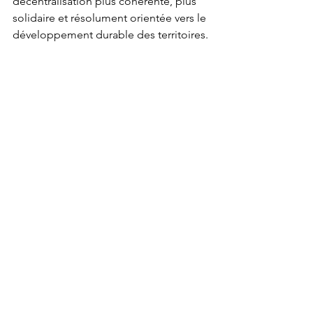
décentralisation plus cohérente, plus 
solidaire et résolument orientée vers le 
développement durable des territoires.
À travers cette intervention remarquée, 
l'AMVC confirme son rôle de force de 
proposition et de partenaire 
stratégique de l'État dans la 