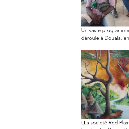
Un vaste programme 
déroule à Douala, ent
LLa société Red Plast