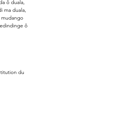
a ô duala, 
i ma duala, 
a mudango 
edindinge ô 
titution du 