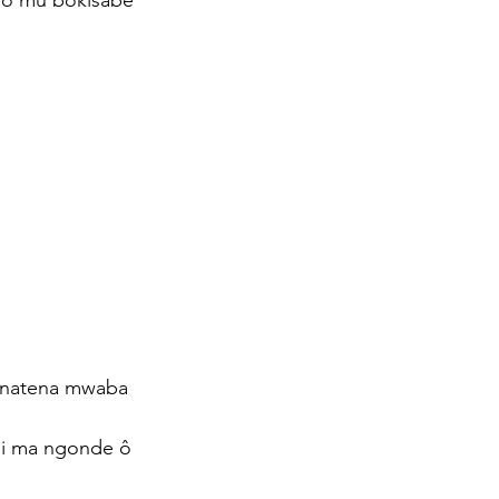
no mu bokisabe 
 natena mwaba 
ei ma ngonde ô 