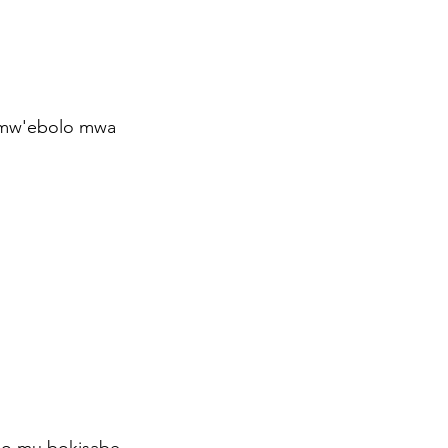
moine
Portrait
o mw'ebolo mwa 