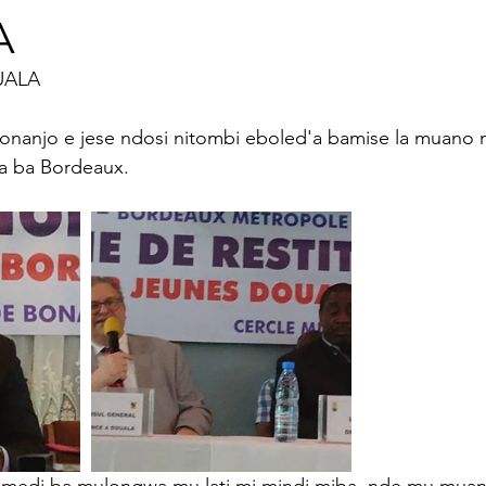
A
orts
Énergie
Religion
Entrevue
Patri
                  DUALA 
 écologique
Éyégé Bakóho (apprendre le Bakoko)
bonanjo e jese ndosi nitombi eboled'a bamise la muan
a ba Bordeaux. 
énement