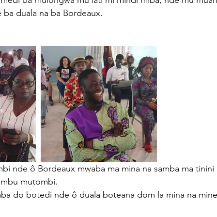
emedi ba mulongwa mu lati mi mindi miba, nde mu mua
ba duala na ba Bordeaux. 
mbi nde ô Bordeaux mwaba ma mina na samba ma tinini
ô mbu mutombi. 
ba do botedi nde ô duala boteana dom la mina na min