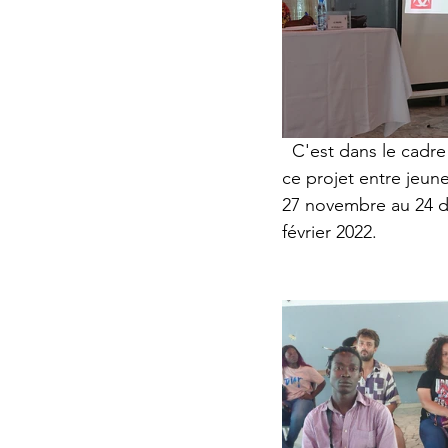
  C'est dans le cadre de la convention de coopération qui lie les deux villes, qu'à été initié 
ce projet entre jeun
27 novembre au 24 d
février 2022.