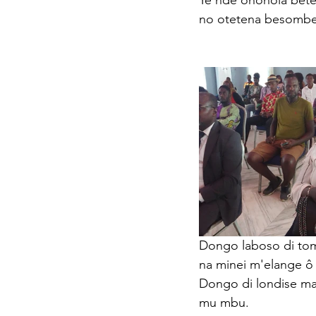
Ye nde ononola bet
no otetena besombe 
Dongo laboso di to
na minei m'elange 
Dongo di londise ma
mu mbu. 