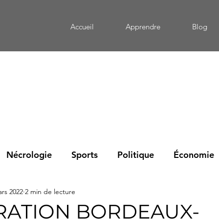
Accueil
Apprendre
Blog
Nécrologie
Sports
Politique
Économie
ars 2022
2 min de lecture
eportage
Mémoire
Culture
Santé
Édu
ATION BORDEAUX-