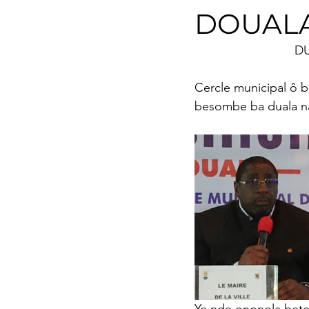
DOUAL
Environnement
Transp
           
Musique
Agropastoral
Cercle municipal ô 
besombe ba duala n
Catégorie sans titre
Év