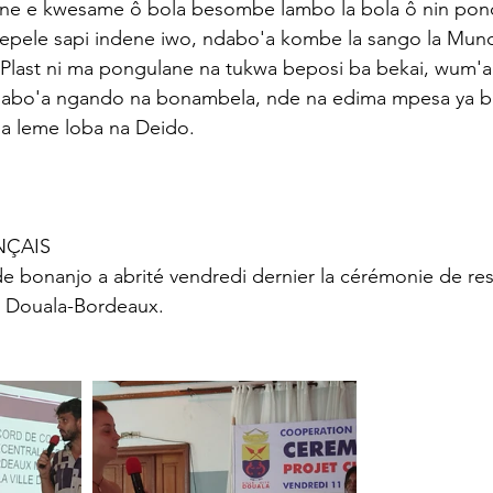
e e kwesame ô bola besombe lambo la bola ô nin pond
epele sapi indene iwo, ndabo'a kombe la sango la Mund
Plast ni ma pongulane na tukwa beposi ba bekai, wum'
abo'a ngando na bonambela, nde na edima mpesa ya b
na leme loba na Deido. 
          FRANÇAIS 
de bonanjo a abrité vendredi dernier la cérémonie de res
e Douala-Bordeaux. 