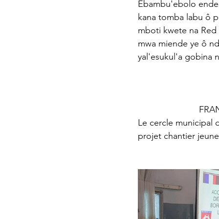
Ebambu'ebolo enden
kana tomba labu ô p
mboti kwete na Red 
mwa miende ye ô nd
yal'esukul'a gobina 
               
Le cercle municipal 
projet chantier jeun