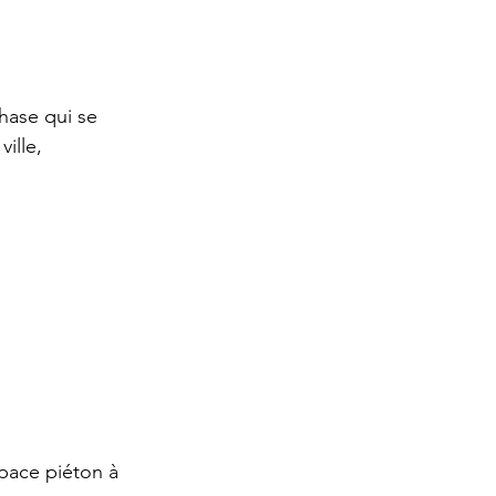
ase qui se 
ille, 
space piéton à 