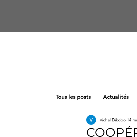
Tous les posts
Actualités
Vichal Dikobo
14 m
Société
Podcast
R
COOPÉR