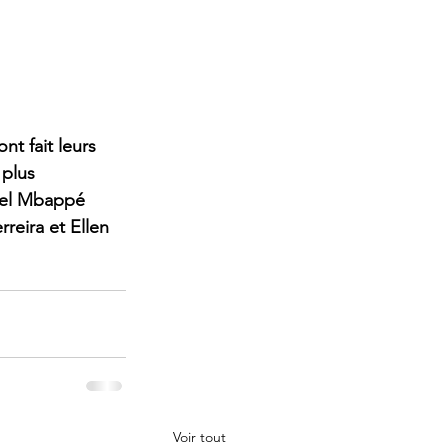
t fait leurs 
plus 
uel Mbappé 
eira et Ellen 
Voir tout