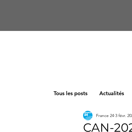
Tous les posts
Actualités
France 24
3 févr. 2
Société
Podcast
R
CAN-202