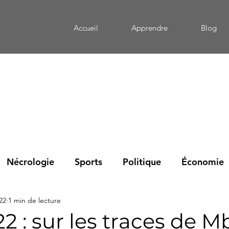
Accueil
Apprendre
Blog
Nécrologie
Sports
Politique
Économie
022
1 min de lecture
eportage
Mémoire
Culture
Santé
Édu
2 : sur les traces de 