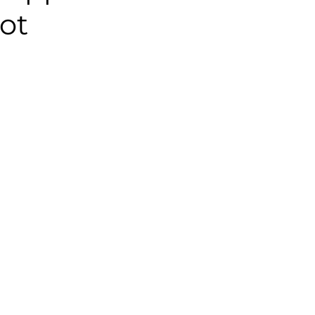
ot
moine
Portrait