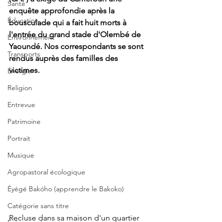
Santé
enquête approfondie après la 
Éducation
bousculade qui a fait huit morts à 
l'entrée du grand stade d'Olembé de 
Environnement
Yaoundé. Nos correspondants se sont 
Transports
rendus auprès des familles des 
victimes.
Énergie
Religion
Entrevue
Patrimoine
Portrait
Musique
Agropastoral écologique
Éyégé Bakóho (apprendre le Bakoko)
Catégorie sans titre
Recluse dans sa maison d'un quartier 