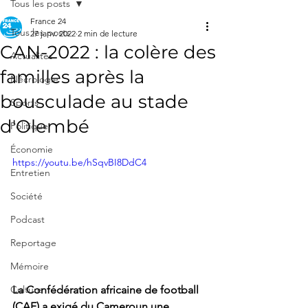
Tous les posts
France 24
Tous les posts
27 janv. 2022
2 min de lecture
CAN-2022 : la colère des
Actualités
familles après la
Nécrologie
bousculade au stade
Sports
d'Olembé
Politique
Économie
https://youtu.be/hSqvBI8DdC4
Entretien
Société
Podcast
Reportage
Mémoire
La Confédération africaine de football 
Culture
(CAF) a exigé du Cameroun une 