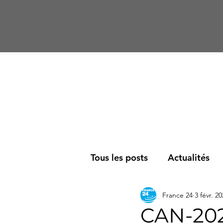
Tous les posts
Actualités
France 24
3 févr. 2
Société
Podcast
R
CAN-2022