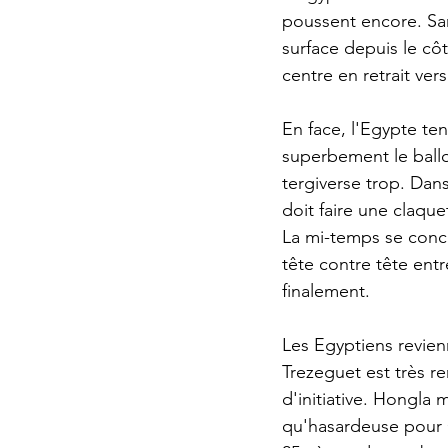
poussent encore. San
surface depuis le côt
centre en retrait ve
En face, l'Egypte ten
superbement le ball
tergiverse trop. Dans
doit faire une claquet
La mi-temps se concl
tête contre tête ent
finalement.
Les Egyptiens revien
Trezeguet est très r
d'initiative. Hongla 
qu'hasardeuse pour On