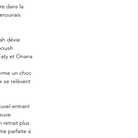
e dans la 
merounais 
lah dévie 
moush 
 Faty et Onana 
norme un choc 
 se relèvent 
uvel entrant 
euve 
retrait plus 
ie parfaite à 