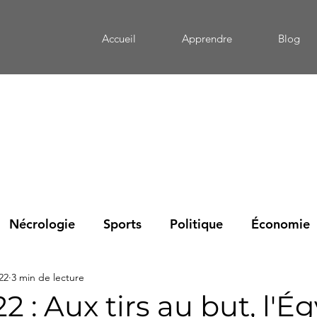
Accueil
Apprendre
Blog
Nécrologie
Sports
Politique
Économie
022
3 min de lecture
eportage
Mémoire
Culture
Santé
Édu
 : Aux tirs au but, l'É