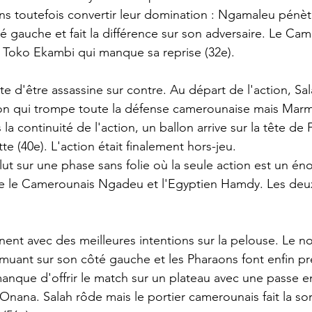
s toutefois convertir leur domination : Ngamaleu pénètr
é gauche et fait la différence sur son adversaire. Le Ca
rs Toko Ekambi qui manque sa reprise (32e).
te d'être assassine sur contre. Au départ de l'action, Sa
on qui trompe toute la défense camerounaise mais Mar
 la continuité de l'action, un ballon arrive sur la tête de
te (40e). L'action était finalement hors-jeu.
ut sur une phase sans folie où la seule action est un é
re le Camerounais Ngadeu et l'Egyptien Hamdy. Les deux
nent avec des meilleures intentions sur la pelouse. Le no
emuant sur son côté gauche et les Pharaons font enfin pr
manque d'offrir le match sur un plateau avec une passe en 
ana. Salah rôde mais le portier camerounais fait la sort