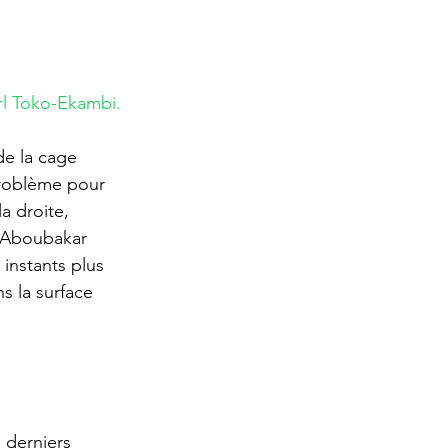
rl Toko-Ekambi.
de la cage 
problème pour 
a droite, 
. Aboubakar 
instants plus 
s la surface 
 derniers 