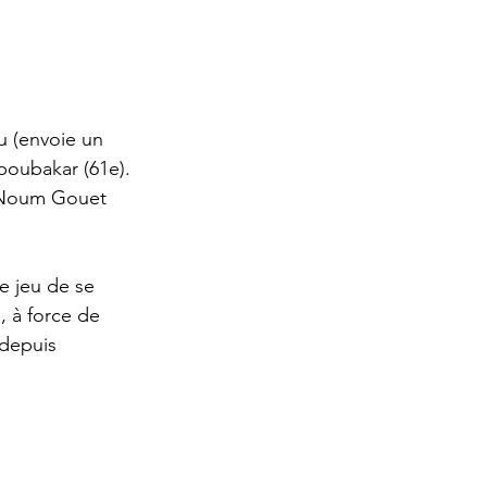
u (envoie un 
boubakar (61e). 
. Noum Gouet 
e jeu de se 
 à force de 
 depuis 