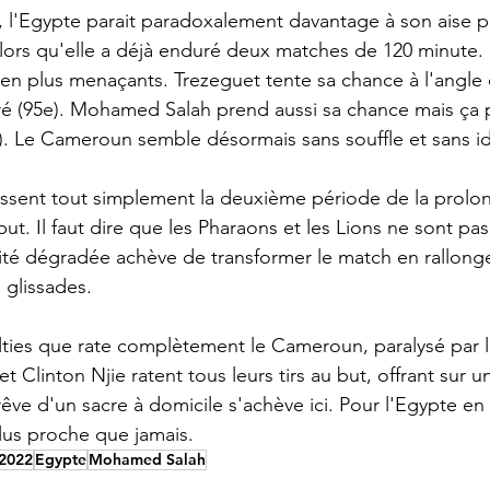
, l'Egypte parait paradoxalement davantage à son aise 
lors qu'elle a déjà enduré deux matches de 120 minute.
en plus menaçants. Trezeguet tente sa chance à l'angle d
tré (95e). Mohamed Salah prend aussi sa chance mais ça p
). Le Cameroun semble désormais sans souffle et sans i
ssent tout simplement la deuxième période de la prolon
but. Il faut dire que les Pharaons et les Lions ne sont pas
ité dégradée achève de transformer le match en rallong
 glissades.
ties que rate complètement le Cameroun, paralysé par l
t Clinton Njie ratent tous leurs tirs au but, offrant sur u
 rêve d'un sacre à domicile s'achève ici. Pour l'Egypte en
plus proche que jamais.
2022
Egypte
Mohamed Salah