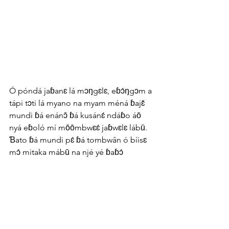
Ó póndá jaɓanɛ lá mɔŋgɛlɛ, eɓɔ́ŋgɔm a 
tápi tɔti lá myano na myam méná ɓajɛ̌ 
mundi ɓá enánɔ̄ ɓá kusánɛ́ ndáɓo áō 
nyá eɓoló mí mōōmbwɛɛ́ jaɓwɛlɛ lábū. 
Ɓato ɓá mundi pɛ́ ɓá tombwân ó bíisɛ 
mɔ́ mitaka mábū na njé yé ɓaɓɔ́ 
mwěnyá ó diɓokimɛ́nɛ́ ka sí ɓɛ́nɛ lá 
maŋgeá na pása á ɓeɓoló.
VICHAL DIKOBO S 