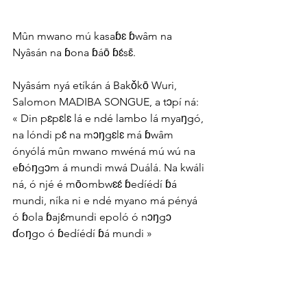
Mûn mwano mú kasaɓɛ ɓwâm na 
Nyâsán na ɓona ɓáō ɓɛ́sɛ̄.
Nyâsám nyá etíkán á Bakǒkō Wuri, 
Salomon MADIBA SONGUE, a tɔpí ná: 
« Din pɛpɛlɛ lá e ndé lambo lá myaŋgó, 
na lóndi pɛ́ na mɔŋgɛlɛ má ɓwâm 
ónyólá mûn mwano mwéná mú wú na 
eɓóŋgɔm á mundi mwá Duálá. Na kwáli 
ná, ó njé é mōombwɛɛ́ ɓedíédí ɓá 
mundi, níka ni e ndé myano má pényá 
ó ɓola ɓajɛ́mundi epoló ó nɔŋgɔ 
ɗoŋgo ó ɓedíédí ɓá mundi »