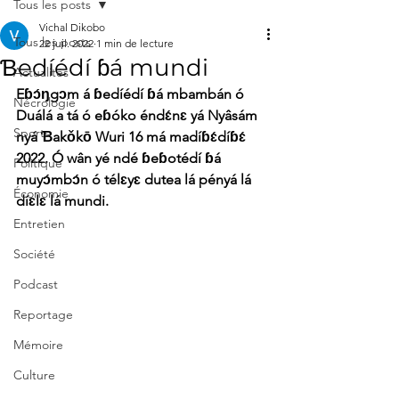
Tous les posts
Vichal Dikobo
Tous les posts
22 juil. 2022
1 min de lecture
Ɓedíédí ɓá mundi
Actualités
Eɓɔ́ŋgɔm á ɓedíédí ɓá mbambán ó 
Nécrologie
Duálá a tá ó eɓóko éndɛ́nɛ yá Nyâsám 
Sports
nyá Ɓakǒkō Wuri 16 má madíɓɛ́díɓɛ́ 
2022. Ó wân yé ndé ɓeɓotédí ɓá 
Politique
muyɔ́mbɔ́n ó télɛyɛ dutea lá pényá lá 
Économie
díɛlɛ lá mundi.
Entretien
Société
Podcast
Reportage
Mémoire
Culture