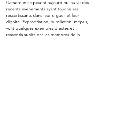
Cameroun se posent aujourd'hui au vu des 
récents événements ayant touché ses 
ressortissants dans leur orgueil et leur 
dignité. Expropriation, humiliation, mépris, 
voilà quelques exemples d'actes et 
ressentis subits par les membres de la 
communauté Sawa qui au fil de ces 
dernières années voient leur influence 
baisser au niveau national et même sur 
leurs propres terres.
C'est dans ce contexte d'incertitude et 
d'inquiétude que 
Pr James MOUANGUE 
KOBILA
, 
Président de la Commission des 
Droits de l'Homme du Cameroun
 (CDHC), 
apportera des éclaircissements de par son 
expérience dans le domaine de la 
protection des minorités et des peuples 
autochtones.
Share this event