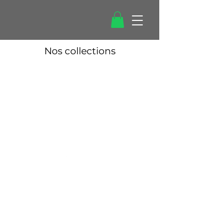
Nos collections
Conditions
Politique de
générales
confidentialité
©2021 par Bekwali.