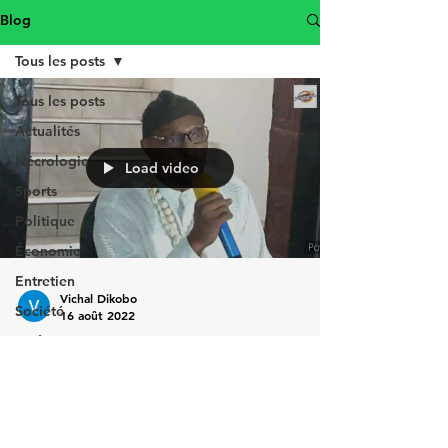
Blog
Tous les posts
Tous les posts
Actualités
Nécrologie
Load video
Sports
Politique
Économie
Entretien
Vichal Dikobo
Société
16 août 2022
Podcast
Les nouvelles rassurantes !!!
Reportage
Mémoire
Culture