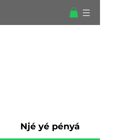
Njé yé pényá