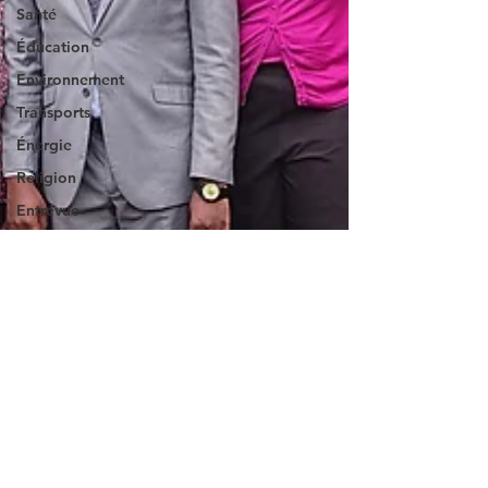
Santé
Éducation
Environnement
Transports
Énergie
Religion
Entrevue
Patrimoine
Portrait
Musique
Agropastoral
écologique
Éyégé Bakóho
(apprendre le
Bakoko)
Catégorie sans
titre