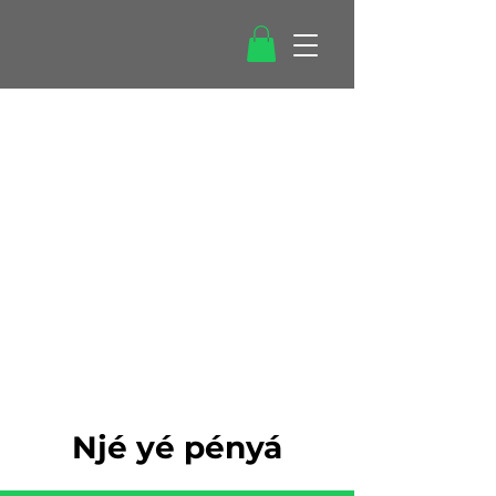
Njé yé pényá