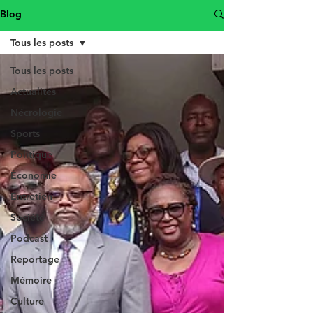
Blog
Tous les posts
Tous les posts
Actualités
Nécrologie
Sports
Politique
Économie
Entretien
Société
Podcast
Reportage
Mémoire
Culture