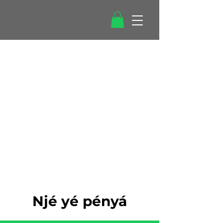
Njé yé pényá