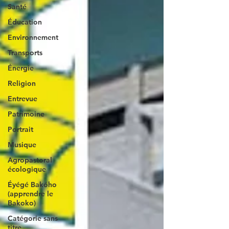
Santé
Éducation
Environnement
Transports
Énergie
Religion
Entrevue
Patrimoine
Portrait
Musique
Agropastoral
écologique
Éyégé Bakóho
(apprendre le
Bakoko)
Catégorie sans
titre