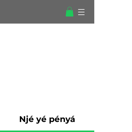
Njé yé pényá