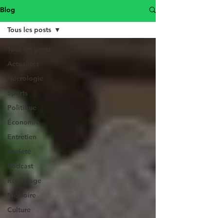
Blog
Tous les posts
Tous les posts
Actualités
Nécrologie
Sports
Politique
Économie
Entretien
Société
Podcast
Reportage
Mémoire
Culture