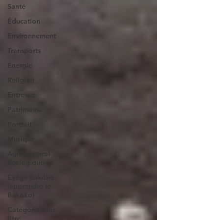
Santé
Éducation
Environnement
Transports
Énergie
Religion
Entrevue
Patrimoine
Portrait
Musique
Agropastoral
écologique
Éyégé Bakóho
(apprendre le
Bakoko)
Catégorie sans
titre